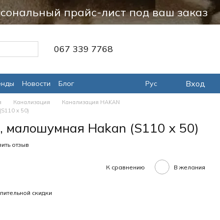
сональный прайс-лист под ваш заказ
067 339 7768
Вход
енды
Новости
Блог
Рус
я
Канализация
Канализация HAKAN
S110 х 50)
, малошумная Hakan (S110 х 50)
ить отзыв
К сравнению
В желания
пительной скидки