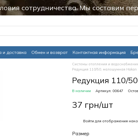
ловия сотрудничества. Мы составим пер
 и доставка
Обмен и возврат
Контактная информация
Бр
Системы отопления и водоснабжени
Редукция 110/50, малошумная Hakan (
Редукция 110/50
В наличии
Артикул: 00647
Остав
37 грн/шт
%
Войти
для отображения нако
Размер