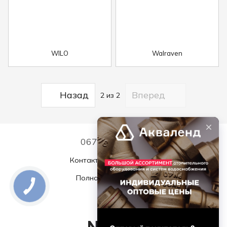
WILO
Walraven
Назад
Вперед
2
из 2
067 339 7768
Контактная информация
Полная версия сайта
© 2026