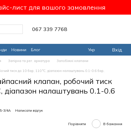
айс-лист для вашого замовлення
067 339 7768
Вхід
нди
Новини
Блог
Укр
я
Запірна та рег. арматура
Запобіжні клапани
чий тиск до 10 бар, 110 °C, діапазон налаштувань 0.1-0.6 бар,
йпасний клапан, робочий тиск
C, діапазон налаштувань 0.1-0.6
5-3/4A
Написати відгук
Порівняти
В бажання