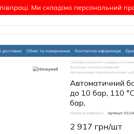
співпраці. Ми складімо персональний пр
і доставка
Обмін та повернення
Контактна інформація
Бре
Системи опалення та водопостачанн
Запобіжні клапани Honeywell
Автоматичний байпасний клапан, робо
Автоматичний ба
до 10 бар, 110 °
бар,
Немає в наявності
Артикул: DU14
2 917 грн/шт