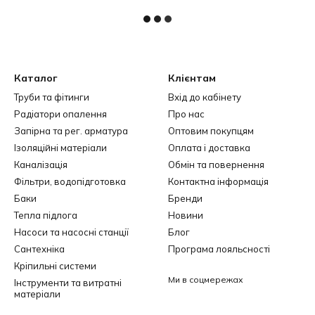
Каталог
Клієнтам
Труби та фітинги
Вхід до кабінету
Радіатори опалення
Про нас
Запірна та рег. арматура
Оптовим покупцям
Ізоляційні матеріали
Оплата і доставка
Каналізація
Обмін та повернення
Фільтри, водопідготовка
Контактна інформація
Баки
Бренди
Тепла підлога
Новини
Насоси та насосні станції
Блог
Сантехніка
Програма лояльсності
Кріпильні системи
Ми в соцмережах
Інструменти та витратні
матеріали