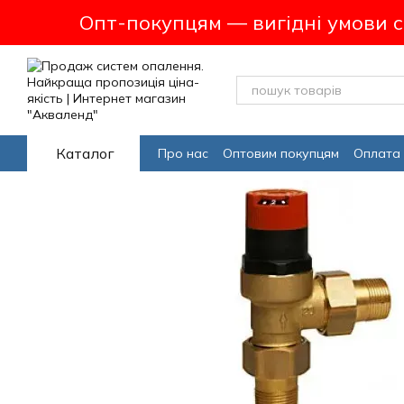
Перейти до основного контенту
Опт-покупцям — вигідні умови 
Каталог
Про нас
Оптовим покупцям
Оплата 
Програма лояльсності