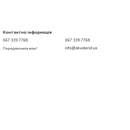
Контактна інформація
067 339 7768
067 339 7768
info@akvalend.ua
Передзвонити вам?