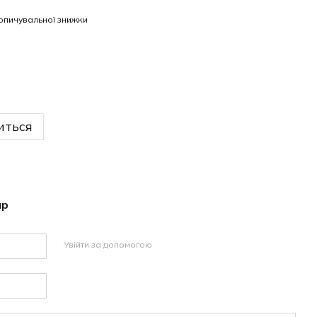
опичувальної знижки
иться
ар
Увійти за допомогою