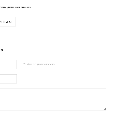
опичувальної знижки
иться
ар
Увійти за допомогою