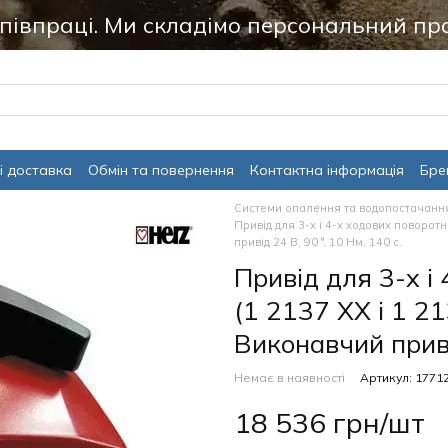
співпраці. Ми складімо персональний пр
і доставка
Обмін та повернення
Контактна інформація
Бре
Системи опалення та водопостачанн
Привід для 3-х і 4-х ходових поворотн
привід 24 В, 90 °, 10 Нм, 140 с.
Привід для 3-х і
(1 2137 ХХ і 1 2
Виконавчий привід
Немає в наявності
Артикул: 1771
18 536 грн/шт