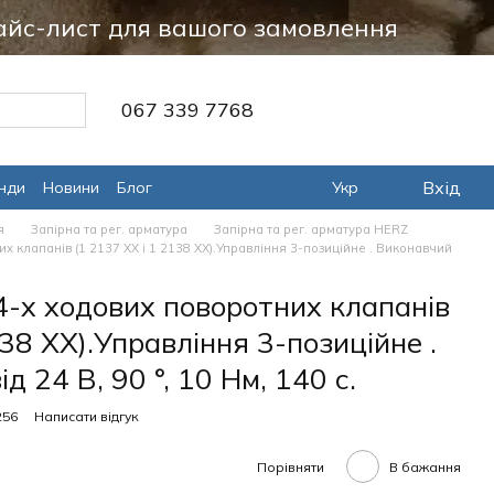
айс-лист для вашого замовлення
067 339 7768
Вхід
нди
Новини
Блог
Укр
я
Запірна та рег. арматура
Запірна та рег. арматура HERZ
их клапанів (1 2137 ХХ і 1 2138 ХХ).Управління 3-позиційне . Виконавчий
 4-х ходових поворотних клапанів
138 ХХ).Управління 3-позиційне .
 24 В, 90 °, 10 Нм, 140 с.
256
Написати відгук
Порівняти
В бажання