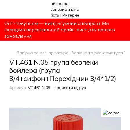
Опт-покупцям — вигідні умови співпраці. Ми
складімо персональний прайс-лист для вашого
замовлення
Запірна та рег. арматура
Запірна та рег. арматура Val
VT.461.N.05 група безпеки
бойлера (група
3/4+сифон+Перехідник 3/4*1/2)
Артикул:
VT.461.N.05
Написати відгук