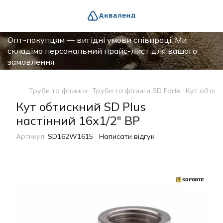
Опт-покупцям — вигідні умови співпраці. Ми
складімо персональний прайс-лист для вашого
замовлення
Труби та фітинги
Труби та фітинги SD Forte
Кут обтиск
Кут обтискний SD Plus
настінний 16х1/2" ВР
Артикул:
SD162W1615
Написати відгук