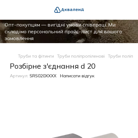
Опт-покупцям — вигідні умови співпраці. Ми
складімо персональний прайс-лист для вашого
замовлення
Труби та фітинги
Труби поліпропіленові
Труби поліпро
Розбірне з'єднання d 20
Артикул:
SRS020XXXX
Написати відгук